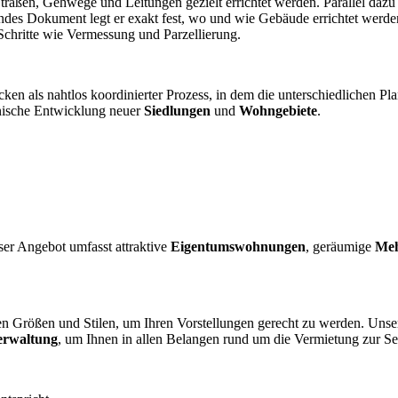
Straßen, Gehwege und Leitungen gezielt errichtet werden. Parallel dazu 
dendes Dokument legt er exakt fest, wo und wie Gebäude errichtet werd
Schritte wie Vermessung und Parzellierung.
cken als nahtlos koordinierter Prozess, in dem die unterschiedlichen P
onische Entwicklung neuer
Siedlungen
und
Wohngebiete
.
ser Angebot umfasst attraktive
Eigentumswohnungen
, geräumige
Meh
en Größen und Stilen, um Ihren Vorstellungen gerecht zu werden. Uns
erwaltung
, um Ihnen in allen Belangen rund um die Vermietung zur Sei