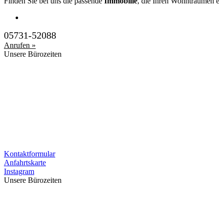
Finden Sie bei uns die passende
Immobilie
, die Ihren Wohnträumen e
05731-52088
Anrufen »
Unsere Bürozeiten
Kontaktformular
Anfahrtskarte
Instagram
Unsere Bürozeiten