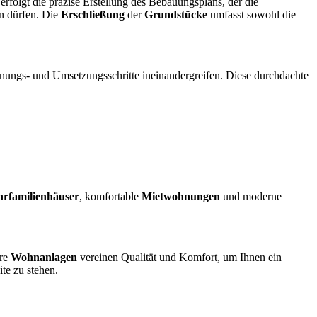
erfolgt die präzise Erstellung des Bebauungsplans, der die
en dürfen. Die
Erschließung
der
Grundstücke
umfasst sowohl die
lanungs- und Umsetzungsschritte ineinandergreifen. Diese durchdachte
rfamilienhäuser
, komfortable
Mietwohnungen
und moderne
ere
Wohnanlagen
vereinen Qualität und Komfort, um Ihnen ein
te zu stehen.