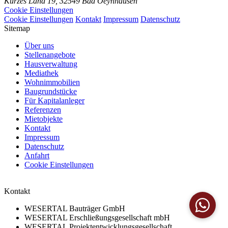
Kurzes Land 19,
32549 Bad Oeynhausen
Cookie Einstellungen
Cookie Einstellungen
Kontakt
Impressum
Datenschutz
Sitemap
Über uns
Stellenangebote
Hausverwaltung
Mediathek
Wohnimmobilien
Baugrundstücke
Für Kapitalanleger
Referenzen
Mietobjekte
Kontakt
Impressum
Datenschutz
Anfahrt
Cookie Einstellungen
Kontakt
WESERTAL Bauträger GmbH
WESERTAL Erschließungsgesellschaft mbH
WESERTAL Projektentwicklungsgesellschaft