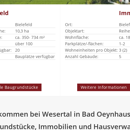
eld
Imm
Bielefeld
Ort:
Bielef
he:
10,3 ha
Objektart:
Reihe
e:
ca. 350- 734 m²
Wohnfläche:
ca. 1
über 100
Parkplätze/-flächen:
1-2
ügbar:
20
Wohneinheiten pro Objekt:
3 (2)
Bauplätze verfügbar
Anzahl Gebäude:
5
lle Baugrundstücke
Weitere Informationen
lkommen bei Wesertal in Bad Oeynhau
rundstücke, Immobilien und Hausverwal