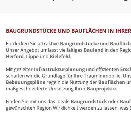
BAUGRUNDSTÜCKE UND BAUFLÄCHEN IN IHRE
Entdecken Sie attraktive
Baugrundstücke
und
Baufläc
Unser Angebot umfasst vielfältiges
Bauland
in den Reg
Herford
,
Lippe
und
Bielefeld
.
Mit gezielter
Infrastrukturplanung
und effizienten
Ersc
schaffen wir die Grundlage für Ihre Traumimmobilie. Unse
Bebauungspläne
regeln die Nutzung der
Bauflächen
u
maßgeschneiderte Umsetzung Ihrer
Bauprojekte
.
Finden Sie mit uns das ideale
Baugrundstück
oder
Bau
gewünschten Region Wirklichkeit werden zu lassen, was 