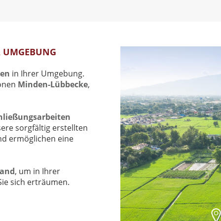
R UMGEBUNG
hen
in Ihrer Umgebung.
ionen
Minden-Lübbecke
,
hließungsarbeiten
re sorgfältig erstellten
nd ermöglichen eine
land
, um in Ihrer
Sie sich erträumen.