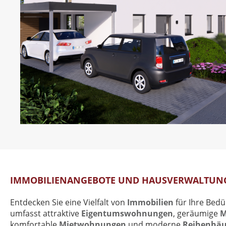
IMMOBILIENANGEBOTE UND HAUSVERWALTUN
Entdecken Sie eine Vielfalt von
Immobilien
für Ihre Bed
umfasst attraktive
Eigentumswohnungen
, geräumige
M
komfortable
Mietwohnungen
und moderne
Reihenhäu