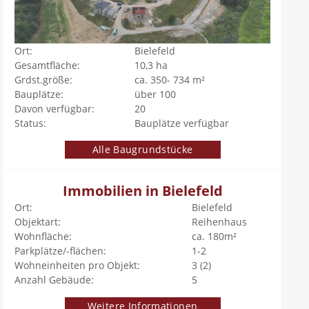
Ort:
Bielefeld
Gesamtfläche:
10,3 ha
Grdst.größe:
ca. 350- 734 m²
Bauplätze:
über 100
Davon verfügbar:
20
Status:
Bauplätze verfügbar
Alle Baugrundstücke
Immobilien in Bielefeld
Ort:
Bielefeld
Objektart:
Reihenhaus
Wohnfläche:
ca. 180m²
Parkplätze/-flächen:
1-2
Wohneinheiten pro Objekt:
3 (2)
Anzahl Gebäude:
5
Weitere Informationen